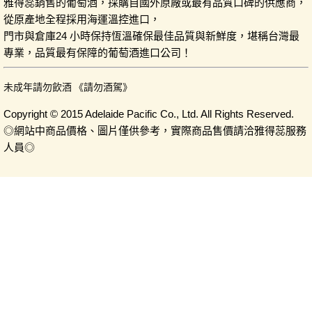
雅得蕊銷售的葡萄酒，採購自國外原廠或最有品質口碑的供應商，
從原產地全程採用海運溫控進口，
門市與倉庫24 小時保持恆溫確保最佳品質與新鮮度，堪稱台灣最
專業，品質最有保障的葡萄酒進口公司！
未成年請勿飲酒 《請勿酒駕》
Copyright © 2015 Adelaide Pacific Co., Ltd. All Rights Reserved.
◎網站中商品價格、圖片僅供參考，實際商品售價請洽雅得蕊服務
人員◎