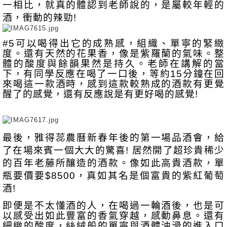
一相比，就真的體認到老師說的，是屬較年輕的
酒，衝動的辣勁! 
#5可以喝得出它的成熟感，組織、單寧的緊緻
度。還有天然的花果香，像是紫羅蘭的氣味。整
體的酸度與餘韻果然是持久。老師在講解的當
下，有同學反應在喝了一口後，等約15分鐘在回
來喝這一款酒時，感到這款較熟成的酒款有更覺
醒了的感覺，還有反應說是有更好喝的感覺! 
最後，雅得蕊農曆新春年後的第一場品酒會，給
了在場來賓一個大大的驚喜! 居然開了超珍貴稀少
的百年老藤所釀造的酒款。像如此高貴酒款，單
瓶要價要$8500，真如其名是個富貴的紫紅葡萄
酒! 
即便是不太懂酒的人，在喝過一輪酒後，也是可
以感受出如此豐富的香氣穿越，感動鼻息。還有
細緻的酸度，絲絨般的單寧與酒體油滑的進入口