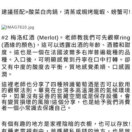
建議搭配>酸菜白肉鍋，清蒸或焗烤龍蝦、螃
#2 梅洛紅酒 (Merlot)。老師教我們可先觀察ring 
(酒緣的顏色)，這可以透露出酒的年齡、酒體和甜
度。這也是一個在法國波爾多右岸普遍栽種的品
種。入口後，可明顯感覺到丹寧在口中打轉。卻
又有中度的酸度去平衡，質地感覺柔順、口感圓
潤。
這裡老師也分享了四種辨識葡萄酒是否可以飲用
的觀察法則。畢竟在台灣多高溫潮濕的氣候環境
中，如果沒有妥善的窖藏空間或是保存設備，會
有變質損壞的風險!這個分享，也是給予我們消費
者一個小常識去保護自己。
有個有趣的地方是家裡陰暗的衣櫥，也可以存放! 
有種老電視劇中，爸媽藏私房錢的地方，也是放