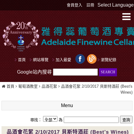
Select Language
會員登入
註冊
首頁
網站導覽
加入最愛
瀏覽紀錄
Google站內搜尋
首頁
葡萄酒教室
品酒花絮
品酒會花絮 2/10/2017 貝斯特酒莊 (Best's
Wines)
Menu
尋找：
為
品酒會花絮 2/10/2017 貝斯特酒莊 (Best's Wines)