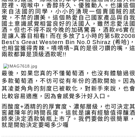
腔裡、咽喉中，香醇持久、優雅動人。也讓這個
來自法國的同學，小小的湧現一個賣國賊的感
覺，不禁的讚美。這個熱愛自己國家產品與自我
國土意識感覺相當良好的法國人，雖然忠愛法國
酒。但也不得不說今晚的加碼驚喜，酒款#6實在
是讓人寡目相看! 而在多放了1小時的第5款2008 
Best’s Great Western Bin No.0 Shiraz (希哈)，
也相當獲得青睞。嘖嘖嘖~真的是很刁鑽的嘴，這
兩款都算是頂級酒款呢!! 
最後，如果您真的不懂葡萄酒，也沒有體驗過很
多款葡萄酒，不彷可從有年份的酒款開始。因為
其凌菱角角的刻度已被軟化，對新手來說，也會
比較容易適應，因為會感覺多汁好入口。
而酸度+酒精的的厚實度、濃郁層級，也可決定其
窖藏陳年的時間長度。這就是讓有經驗值得釀酒
師來決定酒款裝瓶上市了。我們要做的很簡單，
就是開始決定要喝多少囉  