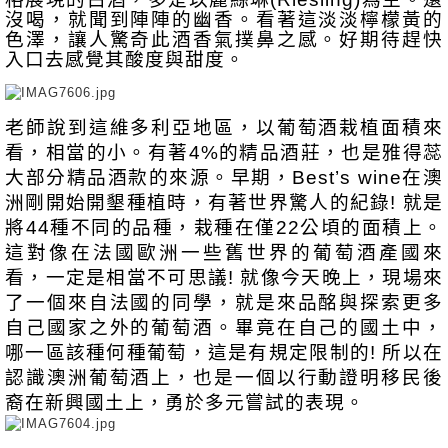
沒喝，就聞到陣陣的幽香。看著這淡淡檸檬黃的
色澤，讓人驚奇此酒香氣撲鼻之感。好期待趕快
入口去感覺其酸度與甜度。
老師說到這維多利亞地區，以葡萄酒栽植面積來
看，相當的小。有著4%的精品酒莊，也是雅得蕊
大部分精品酒款的來源。早期，Best’s wine在澳
洲剛開始開墾種植時，有著世界驚人的紀錄! 就是
將44種不同的品種，栽種在僅22公頃的面積上。
這對像在法國歐洲一些舊世界的葡萄酒產國來
看，一定是相當不可思議! 就像今天晚上，現場來
了一個來自法國的同學，就是來品酩與探索更多
自己國家之外的葡萄酒。畢竟在自己的國土中，
哪一區該種何種葡萄，這是有規定限制的! 所以在
認識澳洲葡萄酒上，也是一個以行動證明移民後
裔在新興國土上，勇於多元嘗試的表現。