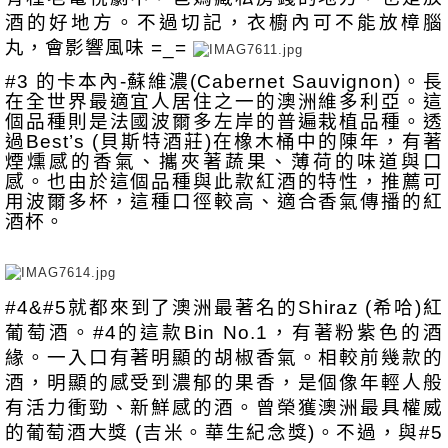
酒的好地方。不過切記，衣櫥內可不能放樟腦
丸，會影響風味 =_= 
#3 的卡本內-蘇維濃(Cabernet Sauvignon)。長
在全世界最適宜人居住之一的澳洲維多利亞。這
個品種則是法國波爾多左岸的普遍栽植品種。透
過Best’s (貝斯特酒莊)在橡木桶中的陳年，有著
煙燻感的香氣、攜夾著蔬果、薄荷的味道與口
感。也由於這個品種與此款紅酒的特性，推薦可
用波爾多杯，這種口徑較高、適合香氣傳播的紅
酒杯。
#4&#5就都來到了澳洲最著名的Shiraz (希哈)紅
葡萄酒。#4的這款Bin No.1，有著粉紫色的酒
緣。一入口有著明顯的胡椒香氣。相較前幾款的
酒，明顯的感受到濃郁的果香，是個像年輕人般
有活力衝勁、新鮮感的酒。曾榮獲澳洲最具權威
的葡萄酒大獎 (吉米。華生紀念獎)。不過，與#5