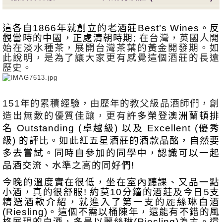
這各自1866年就創立的老酒莊Best’s Wines。反
觀當時的中國，正處清朝時期
; 在台灣，英國人開
始在淡水種茶，展開台灣茶葉的黃金開發期。如
此說明，是為了讓大家更有感覺這個酒莊的長遠
歷史。
151年的累積經驗，由歷年的教父級品酒師們，創
造出無數的優質佳釀，更有
許多榮登澳洲蘭頓排
名 Outstanding (卓越級) 以及 Excellent (優秀
級) 的評比。如此紅五星酒莊的酒款品酩，自然要
多去嘗試。同時自參加的同學中，認識可以一起
品酒交流、水準之高的同好們! 
今晚的溫度實在很低，坐在室內聽課、又品一點
小酒，真的很舒服! 約莫10分鐘的酒莊及今日5支
精選酒款介紹，就進入了第一支的麗絲琳白酒 
(Riesling)。這個不需以桶陳年，還能有不錯的風
格展現的白酒，多是以麗絲琳(Riesling)為主。還