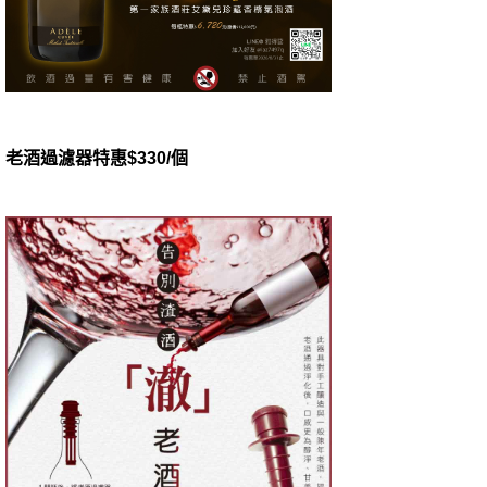
老酒過濾器特惠$330/個