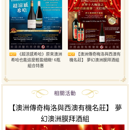
《超涼感希哈》原來澳洲
【澳洲傳奇梅洛與西澳有
希哈也能這麼輕盈細緻! 6瓶
機名莊】 夢幻澳洲膜拜酒組
組合特惠
相關活動
【澳洲傳奇梅洛與西澳有機名莊】 夢
幻澳洲膜拜酒組