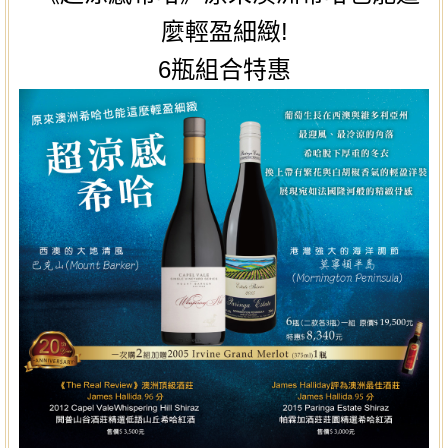
麼輕盈細緻!
6瓶組合特惠