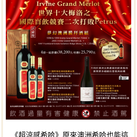
《超涼感希哈》原來澳洲希哈也能這