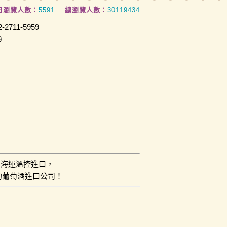
日瀏覽人數：
5591
總瀏覽人數：
30119434
2711-5959
9
用海運溫控進口，
的葡萄酒進口公司！