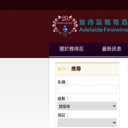
關於雅得蕊
最新訊息
搜尋
名稱：
級數：
酒莊：