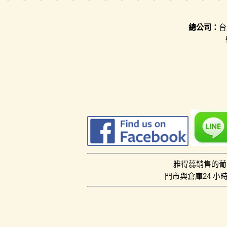
總公司：
台
雅得蕊銷售的葡
門市與倉庫24 