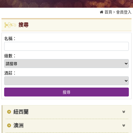
首頁
會員登入
搜尋
名稱：
級數：
酒莊：
紐西蘭
澳洲