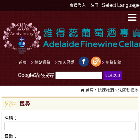
Select Language
會員登入
註冊
首頁
網站導覽
加入最愛
瀏覽紀錄
Google站內搜尋
首頁
快速找酒
法國勃根地
搜尋
名稱：
級數：