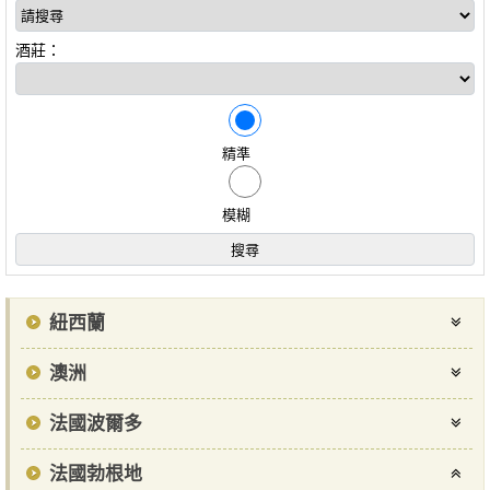
酒莊：
精準
模糊
紐西蘭
澳洲
法國波爾多
法國勃根地