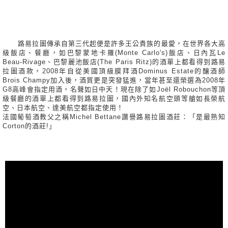
路易拉圖傳承自第三代起便是許多王公貴族的最愛，在世界各大高
級飯店、餐廳，如巴黎蒙地卡羅(Monte Carlo's)飯店、日內瓦Le
Beau-Rivage、巴黎麗池飯店(The Paris Ritz)的酒單上都看得到路易
拉圖酒款，2008年自從美國頂級膜拜酒Dominus Estate的釀酒師
Brois Champy加入後，酒質更是突發猛進，當年甚至還榮選為2008年
G8高峰會指定用酒，名聲如日中天！現在除了如Joël Robouchon等頂
級餐廳的酒單上都看得到路易拉圖，國內外知名航空頭等艙如長榮航
空、日本航空、達美航空都指定使用！
法國葡萄酒教父之稱Michel Bettane讚譽路易拉圖酒莊：「是最熟知
Corton的酒莊!」