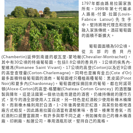
1797年都由路易拉圖家族
所有。1999年第七代繼承
人路易-付雷·拉圖(Louis-
Fabrice Latour)先生手
中。堅持將現代理念和技術
融入家族傳統。酒莊葡萄園
的面積不斷擴大。
葡萄園面積為50公頃。
從北部的香貝丹
(Chambertin)延伸到南邊的歇瓦里-蒙哈榭(Chevalier-Montrachet)，
其中有30公頃的特級葡萄園，包括0.8公頃的香貝丹、1公頃的侯馬內-
聖維馮(Romanee Saint Vivant)、17公頃的高登(Corton)以及近9公頃
的高登查理曼(Corton-Charlemagne)，同時也是擁有金丘(Cote d'Or)
最多面積特級葡萄園的酒商。葡萄園裡只種植兩種葡萄：黑皮諾(Pinot
Noir)和夏多內(Chardonnay)。葡萄園裡採摘回來的葡萄，都在阿諾哥
頓(Aloxe-Corton)的高登-格蘭榭(Chateau Corton Grancey) 的酒窖釀
製與陳年。這是法國第一個依功能性建造的酒窖，仍維持傳統的運作方
式，至今的酒全部使用人工踩皮，另一特色是紅酒較少使用新橡木桶陳
年，而新橡木桶則用於白酒，1~2年後再使用於紅酒，與某些勃根地酒
廠方式相反。因此路易拉圖白酒富有濃郁果味、香草、榛果等香氣，而
紅酒則口感豐富圓潤。有許多與眾不同之處，例如擁有自己的橡木桶酒
廠、印刷廠、船運公司，專用酒瓶形狀，堅持自己的風格。