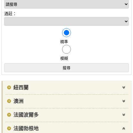
酒莊：
精準
模糊
紐西蘭
澳洲
法國波爾多
法國勃根地