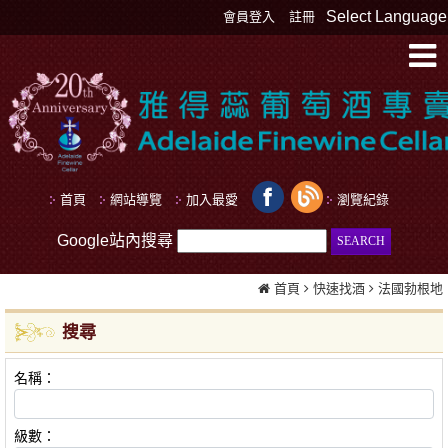
Select Language
會員登入
註冊
首頁
網站導覽
加入最愛
瀏覽紀錄
Google站內搜尋
首頁
快速找酒
法國勃根地
搜尋
名稱：
級數：