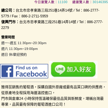
今日瀏覽人數：
11100
總瀏覽人數：
30146395
總公司：
台北市忠孝東路三段251巷14弄14號 / Tel：886-2777-
5779 / Fax：886-2-2711-5959
復興門市：
台北市忠孝東路三段251巷14弄14號 / Tel：886-2777-
2279
營業時間
週一~週五 11:30pm~20:30pm
週六 11:30pm~19:00pm
週日 休/歡迎預約
雅得蕊銷售的葡萄酒，採購自國外原廠或最有品質口碑的供應商，
從原產地全程採用海運溫控進口，
門市與倉庫24 小時保持恆溫確保最佳品質與新鮮度，堪稱台灣最
專業，品質最有保障的葡萄酒進口公司！