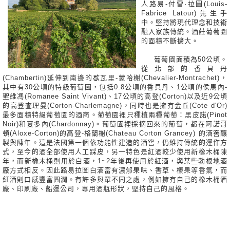
人路易-付雷·拉圖(Louis-
Fabrice Latour)先生手
中。堅持將現代理念和技術
融入家族傳統。酒莊葡萄園
的面積不斷擴大。
葡萄園面積為50公頃。
從北部的香貝丹
(Chambertin)延伸到南邊的歇瓦里-蒙哈榭(Chevalier-Montrachet)，
其中有30公頃的特級葡萄園，包括0.8公頃的香貝丹、1公頃的侯馬內-
聖維馮(Romanee Saint Vivant)、17公頃的高登(Corton)以及近9公頃
的高登查理曼(Corton-Charlemagne)，同時也是擁有金丘(Cote d'Or)
最多面積特級葡萄園的酒商。葡萄園裡只種植兩種葡萄：黑皮諾(Pinot
Noir)和夏多內(Chardonnay)。葡萄園裡採摘回來的葡萄，都在阿諾哥
頓(Aloxe-Corton)的高登-格蘭榭(Chateau Corton Grancey) 的酒窖釀
製與陳年。這是法國第一個依功能性建造的酒窖，仍維持傳統的運作方
式，至今的酒全部使用人工踩皮，另一特色是紅酒較少使用新橡木桶陳
年，而新橡木桶則用於白酒，1~2年後再使用於紅酒，與某些勃根地酒
廠方式相反。因此路易拉圖白酒富有濃郁果味、香草、榛果等香氣，而
紅酒則口感豐富圓潤。有許多與眾不同之處，例如擁有自己的橡木桶酒
廠、印刷廠、船運公司，專用酒瓶形狀，堅持自己的風格。