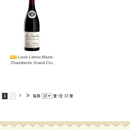
​Louis Latour,Mazis-
Chambertin Grand Cru
1
2
每頁
筆 /全 13 筆