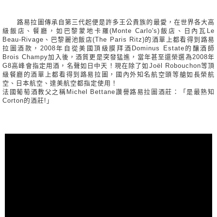
路易拉圖傳承自第三代起便是許多王公貴族的最愛，在世界各大高
級飯店、餐廳，如巴黎蒙地卡羅(Monte Carlo's)飯店、日內瓦Le
Beau-Rivage、巴黎麗池飯店(The Paris Ritz)的酒單上都看得到路易
拉圖酒款，2008年自從美國頂級膜拜酒Dominus Estate的釀酒師
Brois Champy加入後，酒質更是突發猛進，當年甚至還榮選為2008年
G8高峰會指定用酒，名聲如日中天！現在除了如Joël Robouchon等頂
級餐廳的酒單上都看得到路易拉圖，國內外知名航空頭等艙如長榮航
空、日本航空、達美航空都指定使用！
法國葡萄酒教父之稱Michel Bettane讚譽路易拉圖酒莊：「是最熟知
Corton的酒莊!」