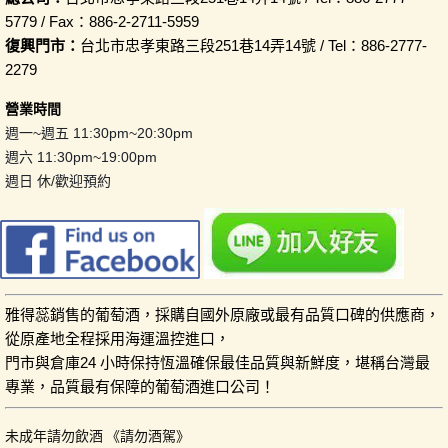
5779 / Fax：886-2-2711-5959
復興門市：
台北市忠孝東路三段251巷14弄14號 / Tel：886-2777-
2279
營業時間
週一~週五 11:30pm~20:30pm
週六 11:30pm~19:00pm
週日 休/歡迎預約
雅得蕊銷售的葡萄酒，採購自國外原廠或最有品質口碑的供應商，
從原產地全程採用海運溫控進口，
門市與倉庫24 小時保持恆溫確保最佳品質與新鮮度，堪稱台灣最
專業，品質最有保障的葡萄酒進口公司！
未成年請勿飲酒 《請勿酒駕》