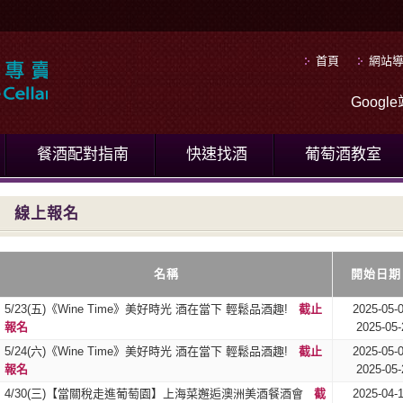
首頁
網站
Goog
餐酒配對指南
快速找酒
葡萄酒教室
線上報名
名稱
開始日期
5/23(五)《Wine Time》美好時光 酒在當下 輕鬆品酒趣!
截止
2025-05-
報名
2025-05-
5/24(六)《Wine Time》美好時光 酒在當下 輕鬆品酒趣!
截止
2025-05-
報名
2025-05-
​4/30(三)【當關稅走進葡萄園】上海菜邂逅澳洲美酒餐酒會
截
2025-04-