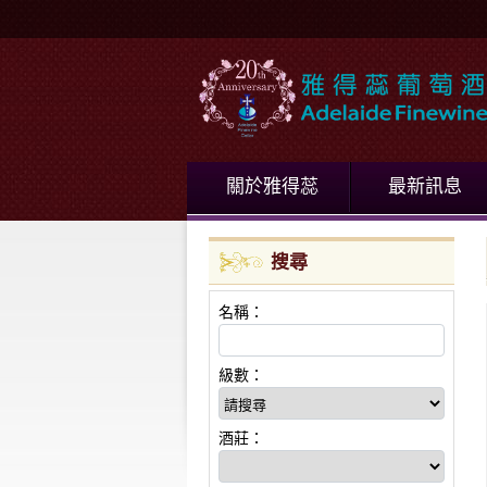
關於雅得蕊
最新訊息
搜尋
名稱：
級數：
酒莊：