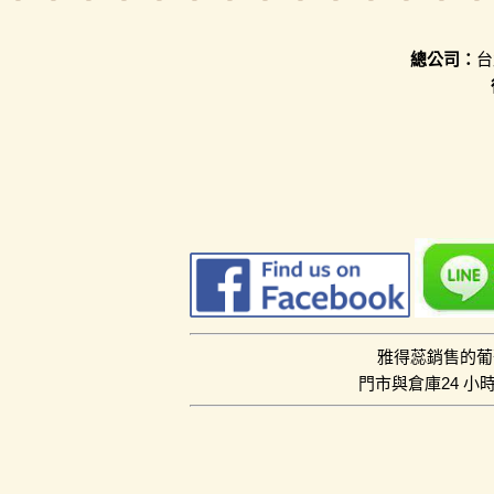
總公司：
台
雅得蕊銷售的葡
門市與倉庫24 