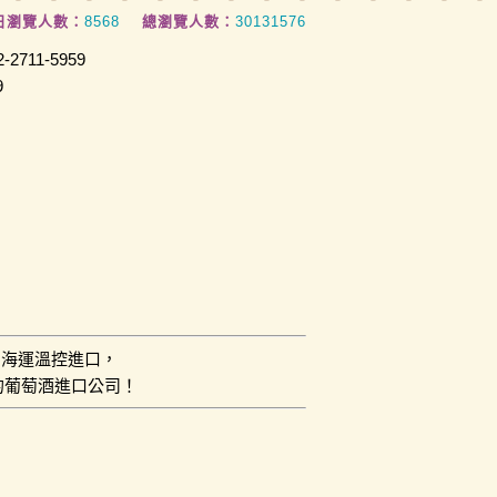
日瀏覽人數：
8568
總瀏覽人數：
30131576
2711-5959
9
用海運溫控進口，
的葡萄酒進口公司！