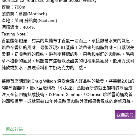
Mortlach 12 Years Old Single Malt Scotch Whisky
容量：700ml
製造商：幕赫(Mortlach)
產地：英國-蘇格蘭(Scotland)
酒精濃度：40.4%
Tasting Note：
香氣馥郁飽滿。甜美的焦糖布丁香氣一湧而上，承接熱帶水果的氣息，
略帶辛香料的風味，最後浮現2.81蒸餾工法帶來的肉脂鮮味。口感甜美
柔順。初嚐香料的風味，帶有麥芽糖的甜、果香和鹹鮮的肉脂味，略帶
草本植物的氣息。尾韻帶有焦糖以及甜美的柑橘果醬氣息。飲用方式可
純飲或加水，展現香料和牛奶巧克力的口感。
慕赫首席調酒師Craig Wilson 深受台灣人好品味的啟發，將慕赫2.81的
6座蒸餾器中，最小型暱稱為「小女巫」蒸餾器所造就出獨特醇厚酒液
注入全新四桶熟成技術，以Pedro Ximénez / Oloroso 珍稀雪莉桶為首
的四種桶型，成就慕赫12年兼具醇厚肉脂與濃郁果香風味的嶄新風貌。
我要詢問
商品討論