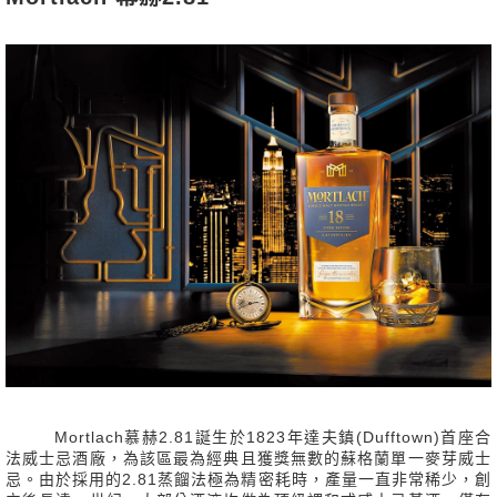
Mortlach慕赫2.81誕生於1823年達夫鎮(Dufftown)首座合
法威士忌酒廠，為該區最為經典且獲獎無數的蘇格蘭單一麥芽威士
忌。由於採用的2.81蒸餾法極為精密耗時，產量一直非常稀少，創