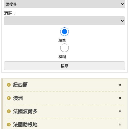
酒莊：
精準
模糊
紐西蘭
澳洲
法國波爾多
法國勃根地