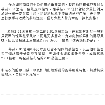
作為調和頂級威士忌使用的重要基酒，製酒師間相傳只要加入
慕赫2.81酒液，便能風味倍增。而慕赫2.81僅保留極少量比例用
於製作單一麥芽威士忌，是製酒師私下流傳的祕密佳釀，更是威士
忌行家爭相收藏的夢幻逸品，僅有少數人曾有幸能一探其奧秘！
慕赫2.81因其獨一無二的2.81蒸餾工藝，造就岀有別於一般斯
貝賽區的輕盈花果風格，而是更多層次、宛如肉脂般鮮甜的醇厚風
味。因此曾被威士忌權威Dave Broom 譽為「達夫鎮的野獸」。
慕赫2.81使用6座尺寸形狀皆不相同的蒸餾器，以三個初餾器
與三個終餾器分別交互蒸餾，宛如煉金術般複雜考究，成就慕赫
2.81獨樹一格且赫赫有名的2.81蒸餾工藝。
多層次的醇厚口感，以及如肉脂般鮮甜的獨特風味特色，無論純飲
或加水，皆具不凡風味。