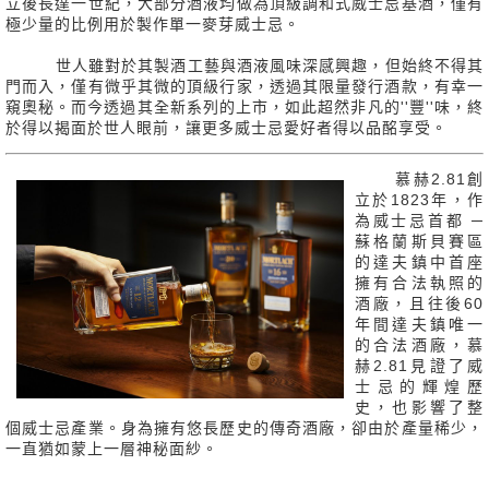
立後長達一世紀，大部分酒液均做為頂級調和式威士忌基酒，僅有
極少量的比例用於製作單一麥芽威士忌。
世人雖對於其製酒工藝與酒液風味深感興趣，但始終不得其
門而入，僅有微乎其微的頂級行家，透過其限量發行酒款，有幸一
窺奧秘。而今透過其全新系列的上市，如此超然非凡的''豐''味，終
於得以揭面於世人眼前，讓更多威士忌愛好者得以品酩享受。
慕赫2.81創
立於1823年，作
為威士忌首都 ─
蘇格蘭斯貝賽區
的達夫鎮中首座
擁有合法執照的
酒廠，且往後60
年間達夫鎮唯一
的合法酒廠，慕
赫2.81見證了威
士忌的輝煌歷
史，也影響了整
個威士忌產業。身為擁有悠長歷史的傳奇酒廠，卻由於產量稀少，
一直猶如蒙上一層神秘面紗。