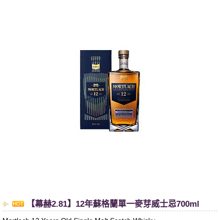
​【幕赫2.81】12年蘇格蘭單一麥芽威士忌700ml