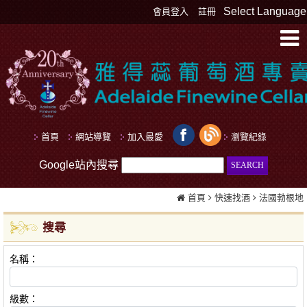
Select Language
會員登入
註冊
首頁
網站導覽
加入最愛
瀏覽紀錄
Google站內搜尋
首頁
快速找酒
法國勃根地
搜尋
名稱：
級數：