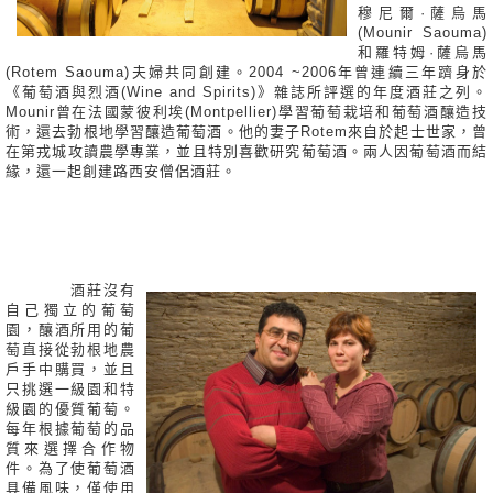
穆尼爾·薩烏馬
(Mounir Saouma)
和羅特姆·薩烏馬
(Rotem Saouma)夫婦共同創建。2004 ~2006年曾連續三年躋身於
《葡萄酒與烈酒(Wine and Spirits)》雜誌所評選的年度酒莊之列。
Mounir曾在法國蒙彼利埃(Montpellier)學習葡萄栽培和葡萄酒釀造技
術，還去勃根地學習釀造葡萄酒。他的妻子Rotem來自於起士世家，曾
在第戎城攻讀農學專業，並且特別喜歡研究葡萄酒。兩人因葡萄酒而結
緣，還一起創建路西安僧侶酒莊。
酒莊沒有
自己獨立的葡萄
園，釀酒所用的葡
萄直接從勃根地農
戶手中購買，並且
只挑選一級園和特
級園的優質葡萄。
每年根據葡萄的品
質來選擇合作物
件。為了使葡萄酒
具備風味，僅使用