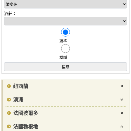
酒莊：
精準
模糊
紐西蘭
澳洲
法國波爾多
法國勃根地