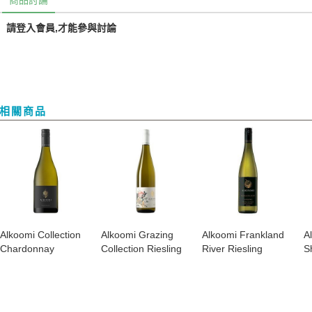
商品討論
請登入會員,才能參與討論
相關商品
​Alkoomi Collection
​Alkoomi Grazing
​Alkoomi Frankland
​
Chardonnay
Collection Riesling
River Riesling
S