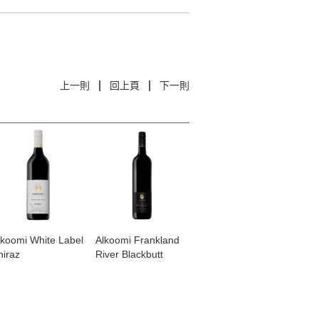
|
|
上一則
回上頁
下一則
Alkoomi White Label
​Alkoomi Frankland
hiraz
River Blackbutt