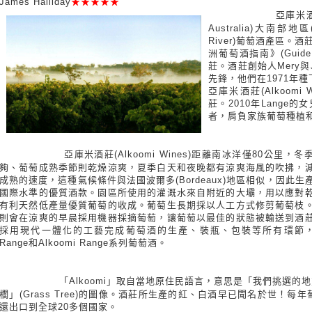
James Halliday
★★★★★
亞庫米酒莊
Australia)大南部地區(
River)葡萄酒產區。酒莊
洲葡萄酒指南》(Guide to
莊。酒莊創始人Mery與Jud
先鋒，他們在1971年
亞庫米酒莊(Alkoom
莊。2010年Lange
者，肩負家族葡萄種植
亞庫米酒莊(Alkoomi Wines)距離南冰洋僅80公里，
夠、葡萄成熟季節則乾燥涼爽，夏季白天和夜晚都有涼爽海風的吹拂，
成熟的速度，這種氣候條件與法國波爾多(Bordeaux)地區相似，因此生
國際水準的優質酒款。園區所使用的灌溉水來自附近的大壩，用以應對
有利天然低產量優質葡萄的收成。葡萄生長期採以人工方式修剪葡萄枝
則會在涼爽的早晨採用機器採摘葡萄，讓葡萄以最佳的狀態被輸送到酒
採用現代一體化的工藝完成葡萄酒的生產、裝瓶、包裝等所有環節，已生產出Ico
Range和Alkoomi Range系列葡萄酒。
「Alkoomi」取自當地原住民語言，意思是「我們挑選
櫚」(Grass Tree)的圖像。酒莊所生產的紅、白酒早已聞名於世！每年
還出口到全球20多個國家。