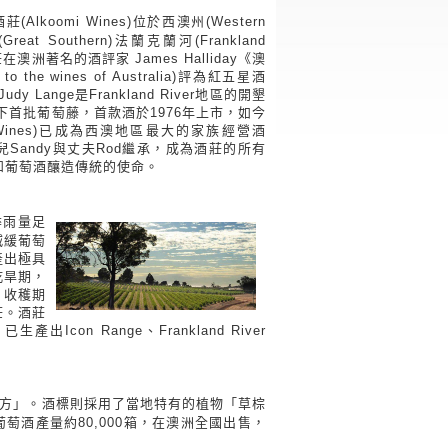
(Alkoomi Wines)位於西澳州(Western
Great Southern)法蘭克蘭河(Frankland
在澳洲著名的酒評家 James Halliday《澳
 the wines of Australia)評為紅五星酒
y Lange是Frankland River地區的開墾
種下首批葡萄藤，首款酒於1976年上市，如今
i Wines)已成為西澳地區最大的家族經營酒
的女兒Sandy與丈夫Rod繼承，成為酒莊的所有
和葡萄酒釀造傳統的使命。
冬季雨量足
減緩葡萄
產出極具
乾旱期，
。收穫期
莊。酒莊
n Range、Frankland River
的地方」。酒標則採用了當地特有的植物「草棕
葡萄酒產量約80,000箱，在澳洲全國出售，