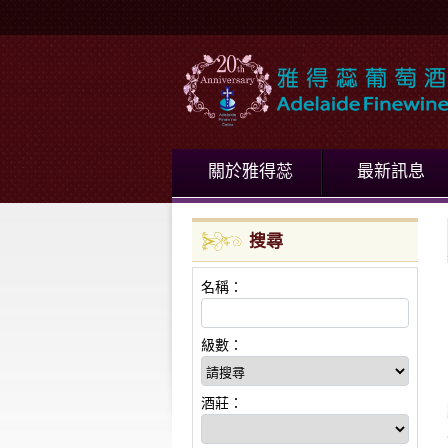
關於雅得蕊
最新訊息
搜尋
名稱：
級數：
酒莊：