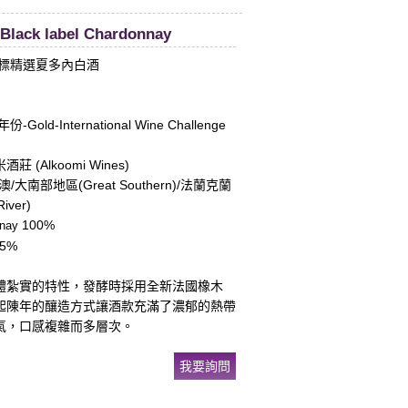
Black label Chardonnay
黑標精選夏多內白酒
Gold-International Wine Challenge
 (Alkoomi Wines)
大南部地區(Great Southern)/法蘭克蘭
iver)
100%
nnay
5%
：
體紮實的特性，發酵時採用全新法國橡木
起陳年的釀造方式讓酒款充滿了濃郁的熱帶
氣，口感複雜而多層次。
我要詢問