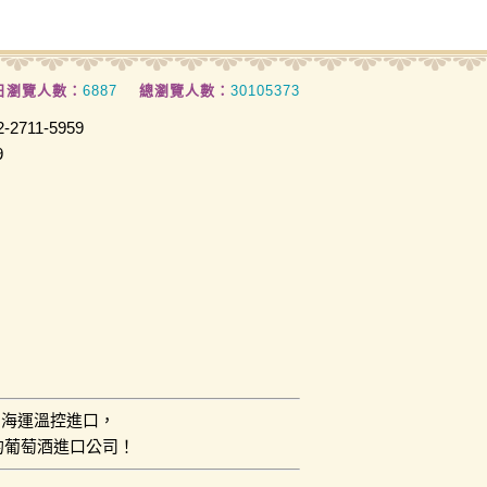
日瀏覽人數：
6887
總瀏覽人數：
30105373
2711-5959
9
用海運溫控進口，
的葡萄酒進口公司！