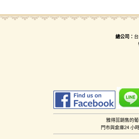
總公司：
台
雅得蕊銷售的葡
門市與倉庫24 