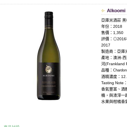
Alkoomi 
亞庫米酒莊 
年份：2018
售價：1,350
評價：◎2016年份-
2017
製造商：亞庫米酒莊
產地：澳洲-西澳/
河(Frankland R
品種：
Chardo
酒精濃度：12.
Tasting Note
香氣豐富、酒
桶，與渣滓一
水果與柑橘香