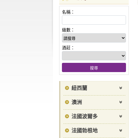
名稱：
級數：
酒莊：
紐西蘭
澳洲
法國波爾多
法國勃根地