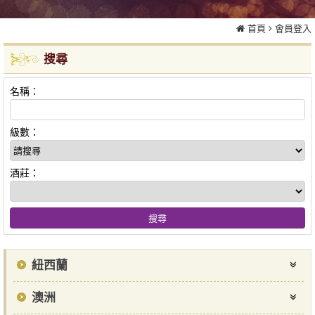
首頁
會員登入
搜尋
名稱：
級數：
酒莊：
紐西蘭
澳洲