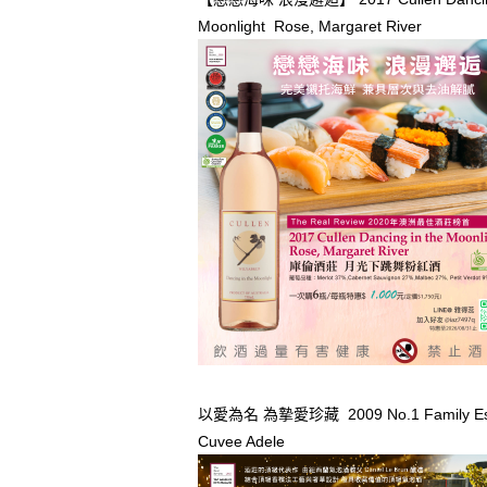
Moonlight Rose, Margaret River
以愛為名 為摯愛珍藏 2009 No.1 Family Es
Cuvee Adele