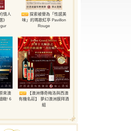
的情人
探索被譽為「性感美
選》
味」的瑪歌紅亭 Pavillon
egur
Rouge
原來澳
【澳洲傳奇梅洛與西澳
緻! 6
有機名莊】 夢幻澳洲膜拜酒
組