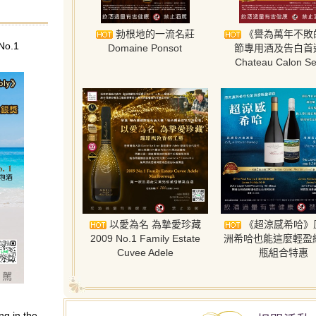
勃根地的一流名莊
《譽為萬年不敗
No.1
Domaine Ponsot
節專用酒及告白首
Chateau Calon S
以愛為名 為摯愛珍藏
《超涼感希哈》
2009 No.1 Family Estate
洲希哈也能這麼輕盈細
Cuvee Adele
瓶組合特惠
 in the