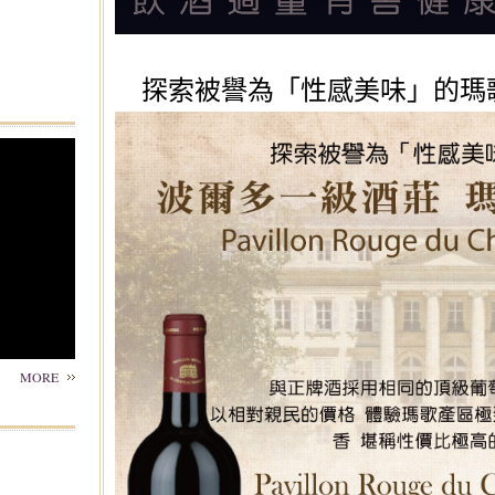
探索被譽為「性感美味」的瑪歌紅亭 P
MORE