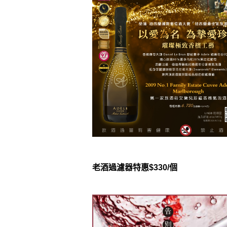
老酒過濾器特惠$330/個