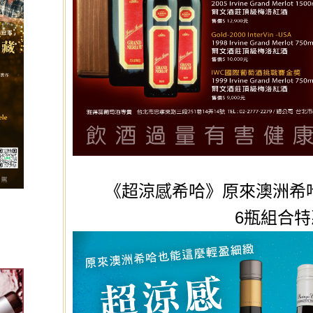
《超涼感希哈》原來澳洲希
6瓶組合特