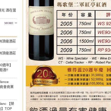
好時光 酒在當
MORE
年澳洲頂級酒莊
年澳洲頂級酒莊
30週年】
酒!!
lence
蘭商會商業
 Blanc 【榮
)】TOP