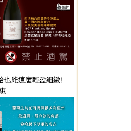
哈也能這麼輕盈細緻!
惠