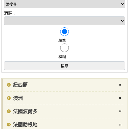
酒莊：
精準
模糊
紐西蘭
澳洲
法國波爾多
法國勃根地