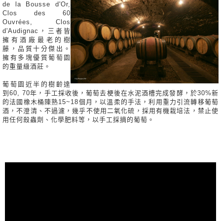
de la Bousse d'Or,
Clos des 60
Ouvrées, Clos
d'Audignac，三者皆
擁有酒廠最老的樹
藤，品質十分傑出。
擁有多塊優質葡萄園
的重量級酒莊。
葡萄園近半的樹齡達
到60, 70年，手工採收後，葡萄去梗後在水泥酒槽完成發酵，於30%新
的法國橡木桶陳熟15~18個月，以溫柔的手法，利用重力引流轉移葡萄
酒，不澄清、不過濾，幾乎不使用二氧化硫，採用有機栽培法，禁止使
用任何殺蟲劑、化學肥料等，以手工採摘的葡萄。