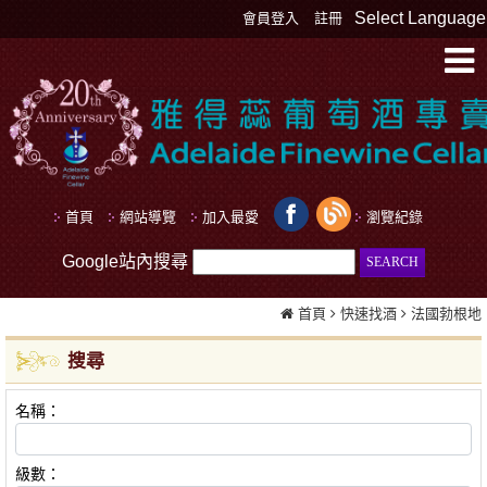
Select Language
會員登入
註冊
首頁
網站導覽
加入最愛
瀏覽紀錄
Google站內搜尋
首頁
快速找酒
法國勃根地
搜尋
名稱：
級數：