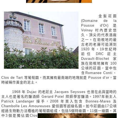
金髮莊園
(Domaine de la
Pousse d'Or)是
Volnay 村內歷史悠
久、頂尖的代表酒廠
之一。在勃根地的最
古老的老藤可追溯到
1920 年，19世紀時
前任 DRC 莊主
Duvault-Blochet 家
族在勃根地擁有 100
公頃的莊園，當中包
含Romanee Conti、
Clos de Tart 等葡萄園，而其擁有最南端的地塊就是 Pousse d’or，當
時被稱作黃金的泥土。
1968 年 Dujac 的老莊主 Jacques Seysses 也曾在此與當時的
主人也是著名的釀酒師 Gerard Potel 拜師學習釀酒。1997年新主人
Patrick Landanger 接手，2008 年買入包含 Bonnes-Mares 及
Chambolle Les Amoureuses 愛侶園等超級名園。如今莊園由17公頃
經過生物動力法種植的葡萄園組
成，包括5個特級園，11個一級園，其
中3個是獨佔園Clos