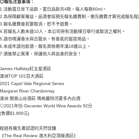
◎報名注意事項：
1.活動當日坐下品飲，當日品飲共4款，每人每款60ml。
2.為保障顧客權益，品酒會採預先報名繳費制，需先繳費才算完成報名程
3.報名繳費後若要取消，恕不予退費。
4.若報名人數未達10人，本公司保有活動擇日舉行或取消之權利。
5.請勿噴灑香水與古龍水、有香氣的髮妝用品。
6.未成年請勿飲酒，報名資格需年滿18歲以上。
7.酒後禁止駕車，保護他人與自身的安全！
James Halliday紅五星酒莊
澳洲TOP 101百大酒莊
2021 Capel Vale Regional Series
Margaret River Chardonnay
澳洲 開普山谷酒莊 瑪格麗特河夏多內白酒
◎2021年份-Decanter World Wine Awards 92分
(售價$1,800元)
經過有機生產認證的天然佳釀
《The Real Review 澳大利亞頂級酒莊》