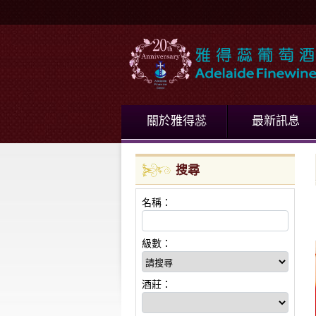
關於雅得蕊
最新訊息
搜尋
名稱：
級數：
酒莊：