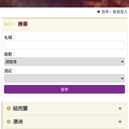
首頁
會員登入
搜尋
名稱：
級數：
酒莊：
紐西蘭
澳洲