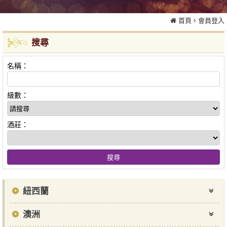
首頁
會員登入
搜尋
名稱：
級數：
酒莊：
紐西蘭
澳洲