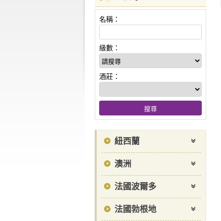
名稱：
級數：
酒莊：
紐西蘭
澳洲
法國波爾多
法國勃根地