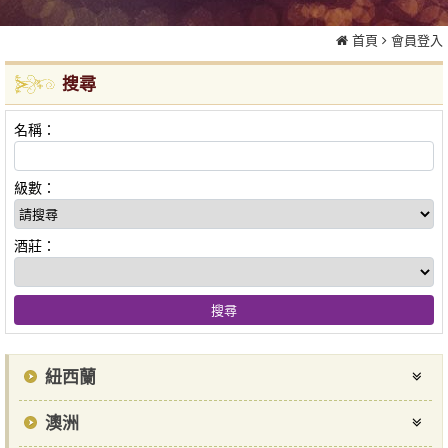
首頁
會員登入
搜尋
名稱：
級數：
酒莊：
紐西蘭
澳洲