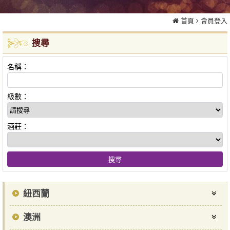
首頁
會員登入
搜尋
名稱：
級數：
酒莊：
紐西蘭
澳洲